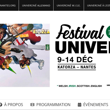
-NANTES.ORG
UNIVERCINÉ ALLEMAND
UNIVERCINÉ W.I.S.E.
UNIVERCINÉ À L’ES
À PROPOS
PROGRAMMATION
ÉVÈNEMENTS