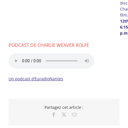
disc
Char
film
12th
6:15
p.m
PODCAST DE CHARLIE WEAVER ROLFE
Un podcast d’EuradioNantes
Partagez cet article :
Facebook
X
Email