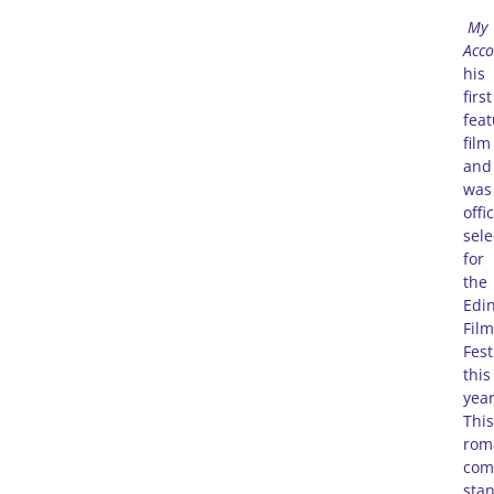
My
Acco
his
first
feat
film
and
was
offic
sele
for
the
Edi
Film
Fest
this
year
This
rom
com
sta