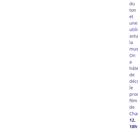
du
ton
et
une
util
ast
la
mus
On
a
hât
de
déc
le
pro
film
de
Char
12,
18h