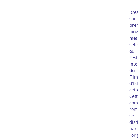
C’e
son
pre
lon
mét
séle
au
Fest
Inte
du
Film
d’E
cett
Cett
com
ro
m
se
dist
par
l’or