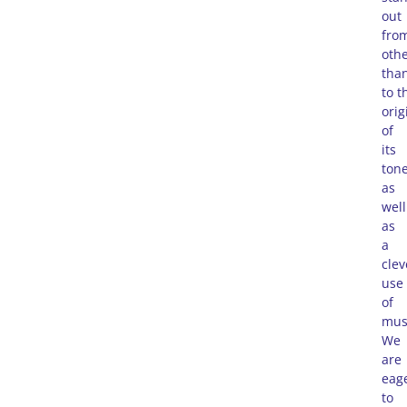
out
fro
oth
tha
to t
orig
of
its
ton
as
well
as
a
clev
use
of
mus
We
are
eag
to