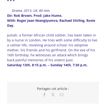
* * *
Drama, 2013; UK, 80 min.
Dir: Rob Brown.
Prod: Jake Hume.
With: Roger Jean Nsengiyumva, Rachael Stirling, Rosie
Day.
Jumah, a former African child soldier, has been taken in
by a nurse in London. He tries with some difficulty to live
a calmer life, revolving around school, his adoptive
mother, his friends and his girlfriend. On the eve of his
16th birthday, he witnesses an attack which brings
back painful memories of his violent past.
Saturday 13th, 8:15 p.m. – Sunday 14th, 7:30 p.m.
Partagez cet article :
Facebook
X
Email