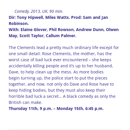
Comedy, 2013, UK, 90 min.
Dir: Tony Hipwell, Miles Watts. Prod: Sam and Jan
Robinson.
With: Elaine Glover, Phil Rowson, Andrew Dunn, Olwen
May, Scott Taylor, Callum Palmer.
The Clements lead a pretty much ordinary life except for
one small detail: Rose Clements, the mother, has the
worst case of bad luck ever encountered – she keeps
accidentally killing people and it’s up to her husband,
Dave, to help clean up the mess. As more bodies
begin turning up, the police start to put the pieces
together, and now, not only do Dave and Rose have to
keep hiding bodies, but they must also keep their
horrible bad luck a secret… A black comedy as only the
British can make.
Thursday 11th, 9 p.m. – Monday 15th, 6:45 p.m.