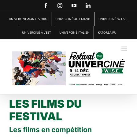
Passer
Facebook
Instagram
YouTube
LinkedIn
au
contenu
UNIVERCINE-NANTES.ORG
UNIVERCINÉ ALLEMAND
UNIVERCINÉ W.I.S.E.
UNIVERCINÉ À L’EST
UNIVERCINÉ ITALIEN
KATORZA.FR
LES FILMS DU
FESTIVAL
Les films en compétition