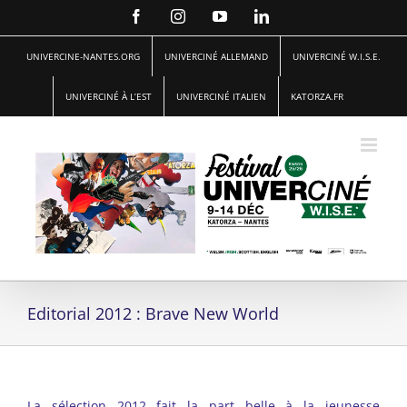
Passer
Facebook
Instagram
YouTube
LinkedIn
au
contenu
UNIVERCINE-NANTES.ORG
UNIVERCINÉ ALLEMAND
UNIVERCINÉ W.I.S.E.
UNIVERCINÉ À L’EST
UNIVERCINÉ ITALIEN
KATORZA.FR
Editorial 2012 : Brave New World
La sélection 2012 fait la part belle à la jeunesse