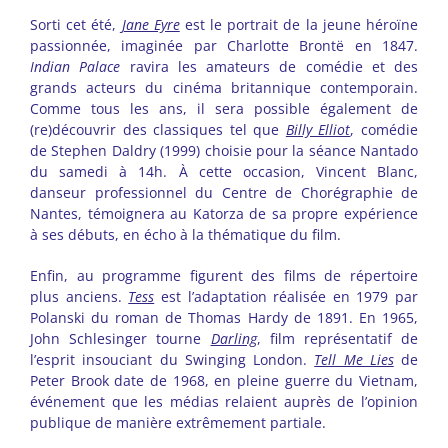
Sorti cet été,
Jane Eyre
est le portrait de la jeune héroïne
passionnée, imaginée par Charlotte Brontë en 1847.
Indian Palace
ravira les amateurs de comédie et des
grands acteurs du cinéma britannique contemporain.
Comme tous les ans, il sera possible également de
(re)découvrir des classiques tel que
Billy Elliot
, comédie
de Stephen Daldry (1999) choisie pour la séance Nantado
du samedi à 14h. À cette occasion, Vincent Blanc,
danseur professionnel du Centre de Chorégraphie de
Nantes, témoignera au Katorza de sa propre expérience
à ses débuts, en écho à la thématique du film.
Enfin, au programme figurent des films de répertoire
plus anciens.
Tess
est l’adaptation réalisée en 1979 par
Polanski du roman de Thomas Hardy de 1891. En 1965,
John Schlesinger tourne
Darling
, film représentatif de
l’esprit insouciant du Swinging London.
Tell Me Lies
de
Peter Brook date de 1968, en pleine guerre du Vietnam,
événement que les médias relaient auprès de l’opinion
publique de manière extrêmement partiale.