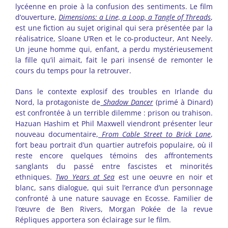
lycéenne en proie à la confusion des sentiments. Le film
d’ouverture,
Dimensions: a Line, a Loop, a Tangle of Threads
,
est une fiction au sujet original qui sera présentée par la
réalisatrice, Sloane U’Ren et le co-producteur, Ant Neely.
Un jeune homme qui, enfant, a perdu mystérieusement
la fille qu’il aimait, fait le pari insensé de remonter le
cours du temps pour la retrouver.
Dans le contexte explosif des troubles en Irlande du
Nord, la protagoniste de
Shadow Dancer
(primé à Dinard)
est confrontée à un terrible dilemme : prison ou trahison.
Hazuan Hashim et Phil Maxwell viendront présenter leur
nouveau documentaire,
From Cable Street to Brick Lane
,
fort beau portrait d’un quartier autrefois populaire, où il
reste encore quelques témoins des affrontements
sanglants du passé entre fascistes et minorités
ethniques.
Two Years at Sea
est une oeuvre en noir et
blanc, sans dialogue, qui suit l’errance d’un personnage
confronté à une nature sauvage en Ecosse. Familier de
l’œuvre de Ben Rivers, Morgan Pokée de la revue
Répliques apportera son éclairage sur le film.