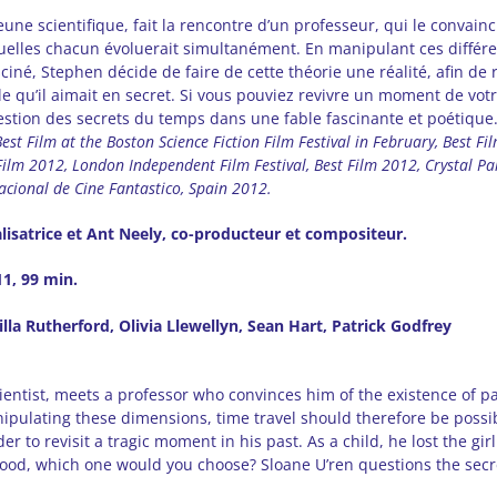
une scientifique, fait la rencontre d’un professeur, qui le convain
quelles chacun évoluerait simultanément. En manipulant ces différ
sciné, Stephen décide de faire de cette théorie une réalité, afin d
ille qu’il aimait en secret. Si vous pouviez revivre un moment de vot
estion des secrets du temps dans une fable fascinante et poétique
est Film at the Boston Science Fiction Film Festival in February, Best Fi
ilm 2012, London Independent Film Festival, Best Film 2012, Crystal Pal
acional de Cine Fantastico, Spain 2012.
lisatrice et Ant Neely, co-producteur et compositeur.
1, 99 min.
la Rutherford, Olivia Llewellyn, Sean Hart, Patrick Godfrey
ientist, meets a professor who convinces him of the existence of p
nipulating these dimensions, time travel should therefore be possi
der to revisit a tragic moment in his past. As a child, he lost the gir
ood, which one would you choose? Sloane U’ren questions the secret