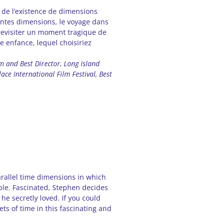
c de l’existence de dimensions
entes dimensions, le voyage dans
e revisiter un moment tragique de
re enfance, lequel choisiriez
.
lm and Best Director, Long Island
ace International Film Festival, Best
arallel time dimensions in which
ble. Fascinated, Stephen decides
l he secretly loved. If you could
s of time in this fascinating and