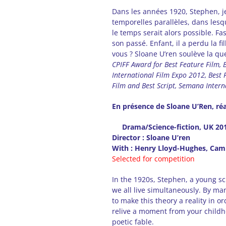
Dans les années 1920, Stephen, je
temporelles parallèles, dans les
le temps serait alors possible. Fa
son passé. Enfant, il a perdu la f
vous ? Sloane U’ren soulève la qu
CPIFF Award for Best Feature Film, B
International Film Expo 2012, Best F
Film and Best Script, Semana Intern
En présence de Sloane U’Ren, réa
Drama/Science-fiction, UK 201
Director : Sloane U’ren
With : Henry Lloyd-Hughes, Camil
Selected for competition
In the 1920s, Stephen, a young sc
we all live simultaneously. By ma
to make this theory a reality in or
relive a moment from your childh
poetic fable.