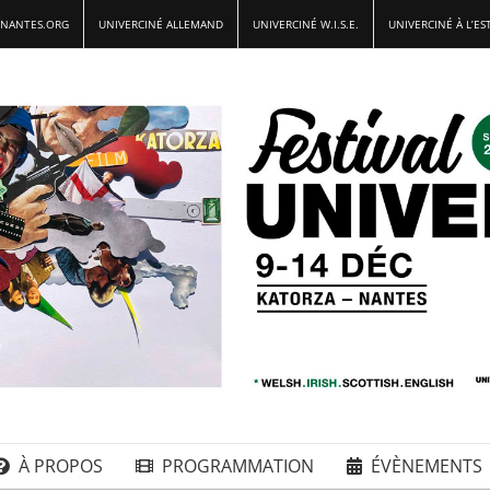
-NANTES.ORG
UNIVERCINÉ ALLEMAND
UNIVERCINÉ W.I.S.E.
UNIVERCINÉ À L’ES
À PROPOS
PROGRAMMATION
ÉVÈNEMENTS