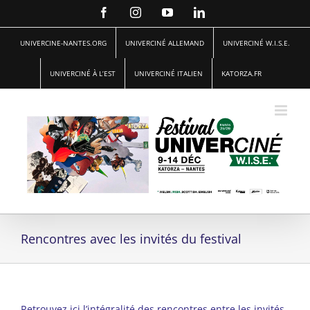
Passer
Facebook
Instagram
YouTube
LinkedIn
au
contenu
UNIVERCINE-NANTES.ORG
UNIVERCINÉ ALLEMAND
UNIVERCINÉ W.I.S.E.
UNIVERCINÉ À L’EST
UNIVERCINÉ ITALIEN
KATORZA.FR
Rencontres avec les invités du festival
Retrouvez ici l’intégralité des rencontres entre les invités