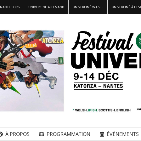
-NANTES.ORG
UNIVERCINÉ ALLEMAND
UNIVERCINÉ W.I.S.E.
UNIVERCINÉ À L’ES
À PROPOS
PROGRAMMATION
ÉVÈNEMENTS