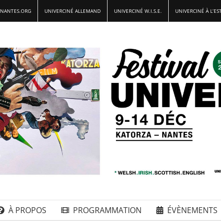
-NANTES.ORG
UNIVERCINÉ ALLEMAND
UNIVERCINÉ W.I.S.E.
UNIVERCINÉ À L’ES
À PROPOS
PROGRAMMATION
ÉVÈNEMENTS