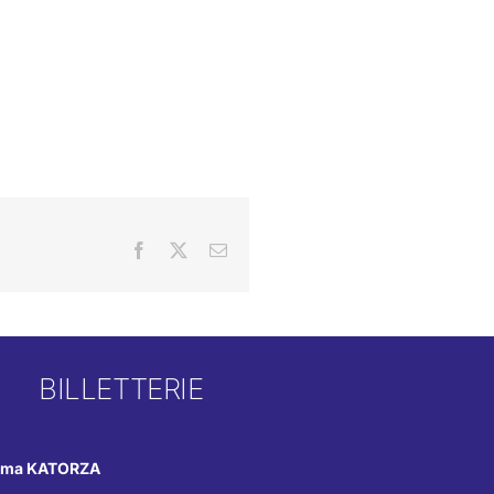
Facebook
X
Email
BILLETTERIE
éma KATORZA