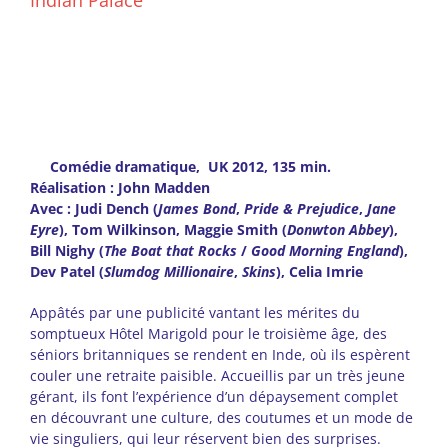
Indian Palace
Comédie dramatique, UK 2012, 135 min.
Réalisation : John Madden
Avec : Judi Dench (
James Bond
,
Pride & Prejudice
,
Jane
Eyre
), Tom Wilkinson, Maggie Smith (
Donwton Abbey
),
Bill Nighy (
The Boat that Rocks
/
Good Morning England
),
Dev Patel (
Slumdog Millionaire
,
Skins
), Celia Imrie
Appâtés par une publicité vantant les mérites du
somptueux Hôtel Marigold pour le troisième âge, des
séniors britanniques se rendent en Inde, où ils espèrent
couler une retraite paisible. Accueillis par un très jeune
gérant, ils font l’expérience d’un dépaysement complet
en découvrant une culture, des coutumes et un mode de
vie singuliers, qui leur réservent bien des surprises.