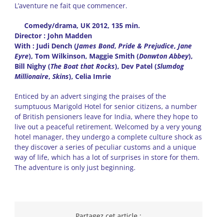
L’aventure ne fait que commencer.
Comedy/drama, UK 2012, 135 min.
Director : John Madden
With : Judi Dench (
James Bond
,
Pride & Prejudice
,
Jane
Eyre
), Tom Wilkinson, Maggie Smith (
Donwton Abbey
),
Bill Nighy (
The Boat that Rocks
), Dev Patel (
Slumdog
Millionaire
,
Skins
), Celia Imrie
Enticed by an advert singing the praises of the
sumptuous Marigold Hotel for senior citizens, a number
of British pensioners leave for India, where they hope to
live out a peaceful retirement. Welcomed by a very young
hotel manager, they undergo a complete culture shock as
they discover a series of peculiar customs and a unique
way of life, which has a lot of surprises in store for them.
The adventure is only just beginning.
Partagez cet article :