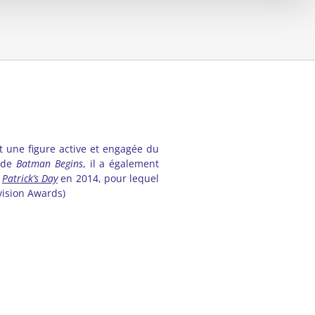
t une figure active et engagée du
 de
Batman Begins
, il a également
t
Patrick’s Day
en 2014, pour lequel
evision Awards)