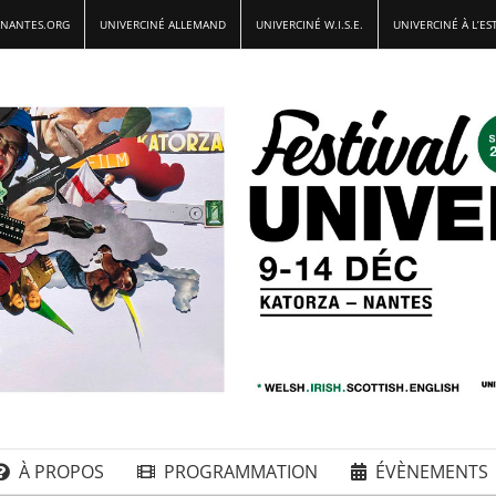
-NANTES.ORG
UNIVERCINÉ ALLEMAND
UNIVERCINÉ W.I.S.E.
UNIVERCINÉ À L’ES
À PROPOS
PROGRAMMATION
ÉVÈNEMENTS