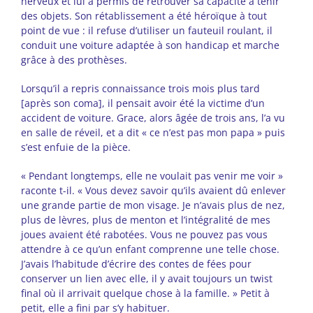
nerveux et lui a permis de retrouver sa capacité à tenir
des objets. Son rétablissement a été héroïque à tout
point de vue : il refuse d’utiliser un fauteuil roulant, il
conduit une voiture adaptée à son handicap et marche
grâce à des prothèses.
Lorsqu’il a repris connaissance trois mois plus tard
[après son coma], il pensait avoir été la victime d’un
accident de voiture. Grace, alors âgée de trois ans, l’a vu
en salle de réveil, et a dit « ce n’est pas mon papa » puis
s’est enfuie de la pièce.
« Pendant longtemps, elle ne voulait pas venir me voir »
raconte t-il. « Vous devez savoir qu’ils avaient dû enlever
une grande partie de mon visage. Je n’avais plus de nez,
plus de lèvres, plus de menton et l’intégralité de mes
joues avaient été rabotées. Vous ne pouvez pas vous
attendre à ce qu’un enfant comprenne une telle chose.
J’avais l’habitude d’écrire des contes de fées pour
conserver un lien avec elle, il y avait toujours un twist
final où il arrivait quelque chose à la famille. » Petit à
petit, elle a fini par s’y habituer.