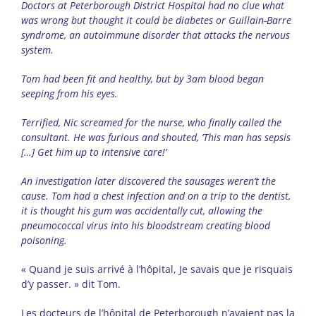
Doctors at Peterborough District Hospital had no clue what
was wrong but thought it could be diabetes or Guillain-Barre
syndrome, an autoimmune disorder that attacks the nervous
system.
Tom had been fit and healthy, but by 3am blood began
seeping from his eyes.
Terrified, Nic screamed for the nurse, who finally called the
consultant. He was furious and shouted, ‘This man has sepsis
[…] Get him up to intensive care!’
An investigation later discovered the sausages weren’t the
cause. Tom had a chest infection and on a trip to the dentist,
it is thought his gum was accidentally cut, allowing the
pneumococcal virus into his bloodstream creating blood
poisoning.
« Quand je suis arrivé à l’hôpital, Je savais que je risquais
d’y passer. » dit Tom.
Les docteurs de l’hôpital de Peterborough n’avaient pas la