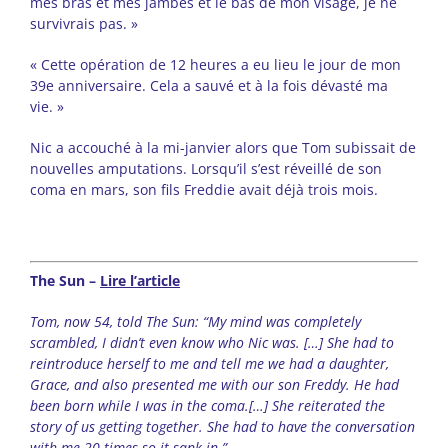
mes bras et mes jambes et le bas de mon visage, je ne
survivrais pas. »
« Cette opération de 12 heures a eu lieu le jour de mon
39e anniversaire. Cela a sauvé et à la fois dévasté ma
vie. »
Nic a accouché à la mi-janvier alors que Tom subissait de
nouvelles amputations. Lorsqu’il s’est réveillé de son
coma en mars, son fils Freddie avait déjà trois mois.
The Sun –
Lire l’article
Tom, now 54, told The Sun: “My mind was completely
scrambled, I didn’t even know who Nic was. […] She had to
reintroduce herself to me and tell me we had a daughter,
Grace, and also presented me with our son Freddy. He had
been born while I was in the coma.[…] She reiterated the
story of us getting together. She had to have the conversation
with me 20 times so it sank in.”