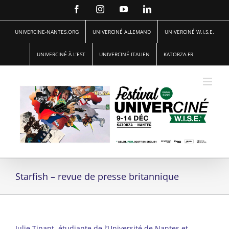
Passer
Facebook
Instagram
YouTube
LinkedIn
au
contenu
UNIVERCINE-NANTES.ORG
UNIVERCINÉ ALLEMAND
UNIVERCINÉ W.I.S.E.
UNIVERCINÉ À L’EST
UNIVERCINÉ ITALIEN
KATORZA.FR
Starfish – revue de presse britannique
Julie Tinant, étudiante de l’Université de Nantes et