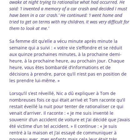
awake at night trying to rationalise what had occurred. He
said: ‘I invented a memory of a car crash and decided I must
have been in a car crash.’ He continued: ‘I went home and
tried to get on terms with my children, it was very difficult for
them to look at me.’
Sa femme dit qu’elle a vécu minute après minute la
semaine qui a suivi : « votre vie s’effondre et se réduit
aux quinze prochaines minutes, à la prochaine demi-
heure, à la prochaine heure, au prochain jour. Chaque
heure, vous êtes bombardé d’informations et de
décisions à prendre, parce qu’il n’est pas en position de
les prendre lui-même. »
Lorsqu’il s’est réveillé, Nic a dû expliquer à Tom de
nombreuses fois ce qui était arrivé et Tom raconte qu’il
restait éveillé la nuit pour tenter de rationaliser ce qui
venait d’arriver. Il raconte : « Je me suis inventé le
souvenir d’un accident de voiture et j’ai décidé que j’avais
été victime d’un tel accident. » Il continue : « Je suis
rentré à la maison et j’ai essayé de communiquer à
nouveau avec mes enfants mais cela leur était très