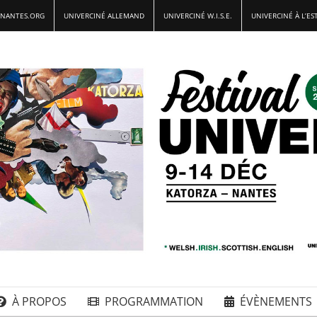
-NANTES.ORG
UNIVERCINÉ ALLEMAND
UNIVERCINÉ W.I.S.E.
UNIVERCINÉ À L’ES
À PROPOS
PROGRAMMATION
ÉVÈNEMENTS