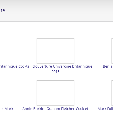
/15
britannique
Cocktail d’ouverture Univerciné britannique
Benja
2015
no, Mark
Annie Burkin, Graham Fletcher-Cook et
Mark Fol