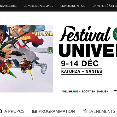
-NANTES.ORG
UNIVERCINÉ ALLEMAND
UNIVERCINÉ W.I.S.E.
UNIVERCINÉ À L’ES
À PROPOS
PROGRAMMATION
ÉVÈNEMENTS