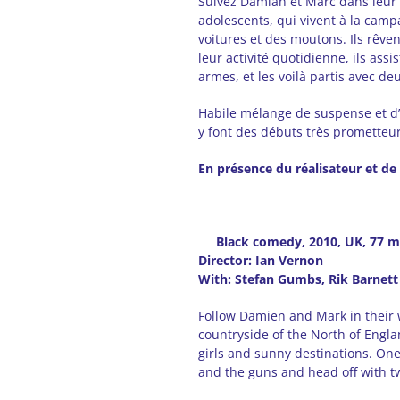
Suivez Damian et Marc dans leur 
adolescents, qui vivent à la camp
voitures et des moutons. Ils rêvent
leur activité quotidienne, ils assi
armes, et les voilà partis avec de
Habile mélange de suspense et d’
y font des débuts très prometteur
En présence du réalisateur et de 
Black comedy, 2010, UK, 77 m
Director: Ian Vernon
With: Stefan Gumbs, Rik Barnett
Follow Damien and Mark in their w
countryside of the North of Engla
girls and sunny destinations. On
and the guns and head off with tw