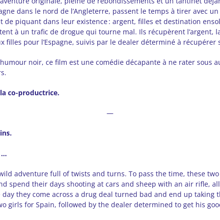
aventure originale, pleine de rebondissements et un tantinet déja
agne dans le nord de l’Angleterre, passent le temps à tirer avec un
 de piquant dans leur existence : argent, filles et destination ensole
stent à un trafic de drogue qui tourne mal. Ils récupèrent l’argent, 
ux filles pour l’Espagne, suivis par le dealer déterminé à récupérer
humour noir, ce film est une comédie décapante à ne rater sous a
s.
la co-productrice.
—
ins.
 …
ild adventure full of twists and turns. To pass the time, these two
nd spend their days shooting at cars and sheep with an air rifle, a
e day they come across a drug deal turned bad and end up taking t
o girls for Spain, followed by the dealer determined to get his go