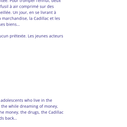
ntée. Pour tromper l’ennui, deux
 fusil à air comprimé sur des
illée. Un jour, en se livrant à
la marchandise, la Cadillac et les
 ses biens…
ucun prétexte. Les jeunes acteurs
 adolescents who live in the
ll the while dreaming of money,
he money, the drugs, the Cadillac
ods back…