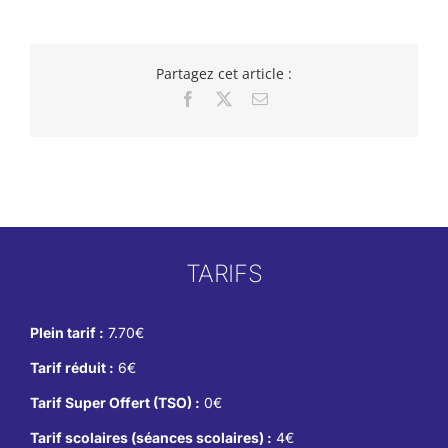
Partagez cet article :
Facebook
X
Email
TARIFS
Plein tarif :
7.70€
Tarif réduit :
6€
Tarif Super Offert (TSO) :
0€
Tarif scolaires (séances scolaires) :
4€