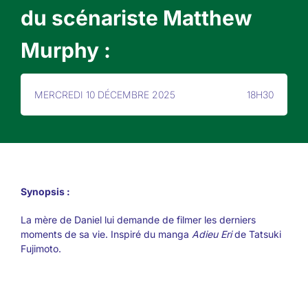
du scénariste Matthew
Murphy :
MERCREDI 10 DÉCEMBRE 2025
18H30
Synopsis :
La mère de Daniel lui demande de filmer les derniers
moments de sa vie. Inspiré du manga
Adieu Eri
de Tatsuki
Fujimoto.