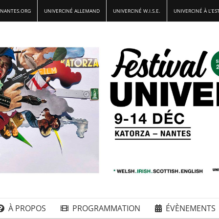
-NANTES.ORG
UNIVERCINÉ ALLEMAND
UNIVERCINÉ W.I.S.E.
UNIVERCINÉ À L’ES
À PROPOS
PROGRAMMATION
ÉVÈNEMENTS