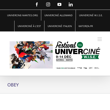
Passer
Facebook
Instagram
YouTube
LinkedIn
au
contenu
UNIVERCINE-NANTES.ORG
UNIVERCINÉ ALLEMAND
UNIVERCINÉ W.I.S.E.
UNIVERCINÉ À L’EST
UNIVERCINÉ ITALIEN
KATORZA.FR
OBEY