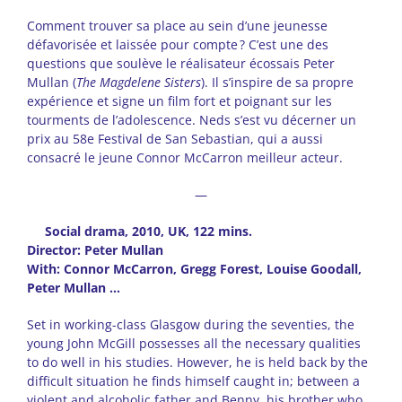
Comment trouver sa place au sein d’une jeunesse
défavorisée et laissée pour compte ? C’est une des
questions que soulève le réalisateur écossais Peter
Mullan (
The Magdelene Sisters
). Il s’inspire de sa propre
expérience et signe un film fort et poignant sur les
tourments de l’adolescence. Neds s’est vu décerner un
prix au 58e Festival de San Sebastian, qui a aussi
consacré le jeune Connor McCarron meilleur acteur.
—
Social drama, 2010, UK, 122 mins.
Director: Peter Mullan
With: Connor McCarron, Gregg Forest, Louise Goodall,
Peter Mullan …
Set in working-class Glasgow during the seventies, the
young John McGill possesses all the necessary qualities
to do well in his studies. However, he is held back by the
difficult situation he finds himself caught in; between a
violent and alcoholic father and Benny, his brother who