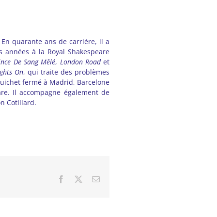
En quarante ans de carrière, il a
es années à la Royal Shakespeare
rince De Sang Mêlé
,
London Road
et
ights On
, qui traite des problèmes
 guichet fermé à Madrid, Barcelone
eare. Il accompagne également de
n Cotillard.
Facebook
X
Email