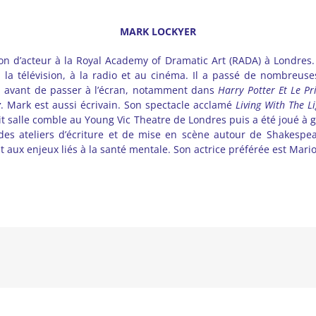
MARK LOCKYER
on d’acteur à la Royal Academy of Dramatic Art (RADA) à Londres. 
à la télévision, à la radio et au cinéma. Il a passé de nombreus
, avant de passer à l’écran, notamment dans
Harry Potter Et Le P
r
. Mark est aussi écrivain. Son spectacle acclamé
Living With The L
it salle comble au Young Vic Theatre de Londres puis a été joué à
 des ateliers d’écriture et de mise en scène autour de Shakesp
nt aux enjeux liés à la santé mentale. Son actrice préférée est Mario