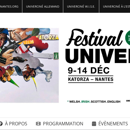
-NANTES.ORG
UNIVERCINÉ ALLEMAND
UNIVERCINÉ W.I.S.E.
UNIVERCINÉ À L’ES
À PROPOS
PROGRAMMATION
ÉVÈNEMENTS