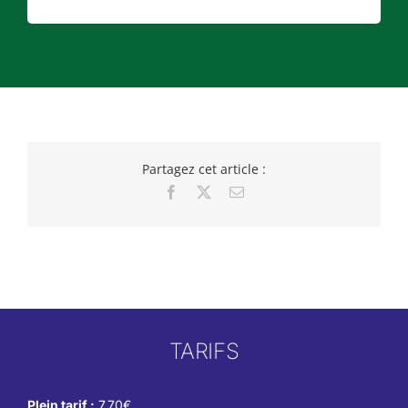
Partagez cet article :
Facebook
X
Email
TARIFS
Plein tarif :
7.70€