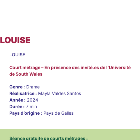
LOUISE
LOUISE
Court métrage – En présence des invité.es de l’Université
de South Wales
Genre :
Drame
Réalisatrice :
Mayla Valdes Santos
Année :
2024
Durée :
7 min
Pays d’origine :
Pays de Galles
Séance gratuite
de courts métrages :