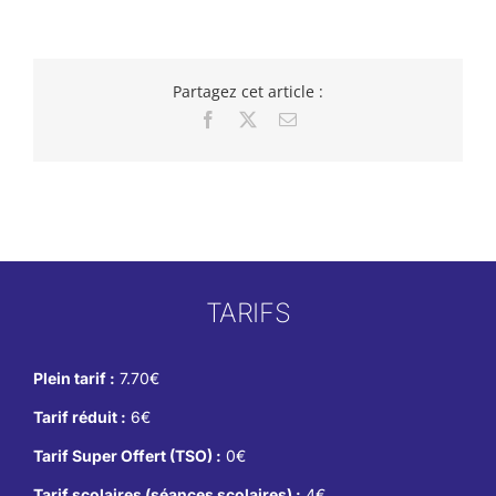
Partagez cet article :
Facebook
X
Email
TARIFS
Plein tarif :
7.70€
Tarif réduit :
6€
Tarif Super Offert (TSO) :
0€
Tarif scolaires (séances scolaires) :
4€