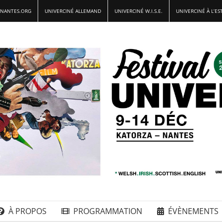
-NANTES.ORG
UNIVERCINÉ ALLEMAND
UNIVERCINÉ W.I.S.E.
UNIVERCINÉ À L’ES
À PROPOS
PROGRAMMATION
ÉVÈNEMENTS