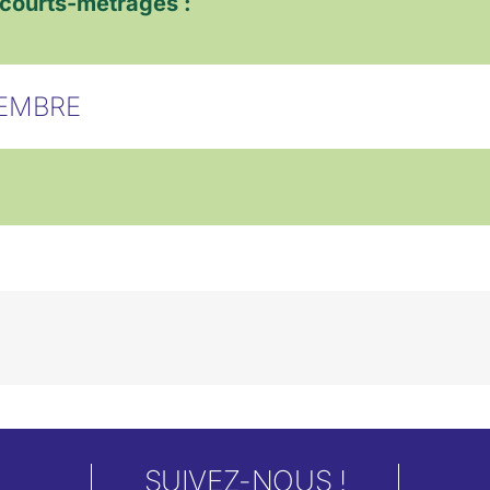
 courts-métrages :
CEMBRE
SUIVEZ-NOUS !