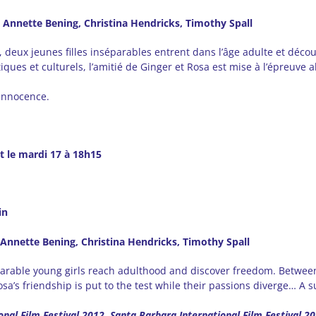
t, Annette Bening, Christina Hendricks, Timothy Spall
deux jeunes filles inséparables entrent dans l’âge adulte et découv
tiques et culturels, l’amitié de Ginger et Rosa est mise à l’épreuve 
’innocence.
t le mardi 17 à 18h15
in
, Annette Bening, Christina Hendricks, Timothy Spall
parable young girls reach adulthood and discover freedom. Between
sa’s friendship is put to the test while their passions diverge… A s
onal Film Festival 2012, Santa Barbara International Film Festival 20