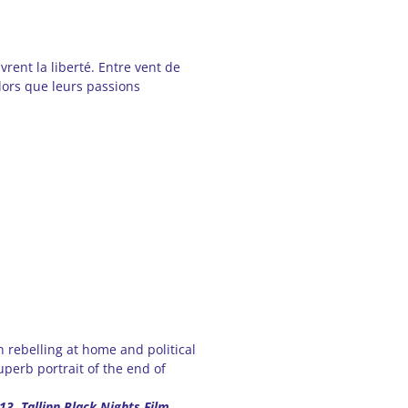
rent la liberté. Entre vent de
alors que leurs passions
 rebelling at home and political
uperb portrait of the end of
13, Tallinn Black Nights Film