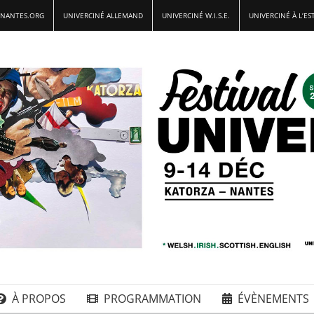
-NANTES.ORG
UNIVERCINÉ ALLEMAND
UNIVERCINÉ W.I.S.E.
UNIVERCINÉ À L’ES
À PROPOS
PROGRAMMATION
ÉVÈNEMENTS