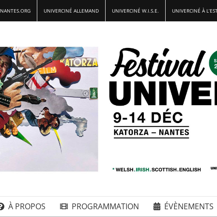
-NANTES.ORG
UNIVERCINÉ ALLEMAND
UNIVERCINÉ W.I.S.E.
UNIVERCINÉ À L’ES
À PROPOS
PROGRAMMATION
ÉVÈNEMENTS