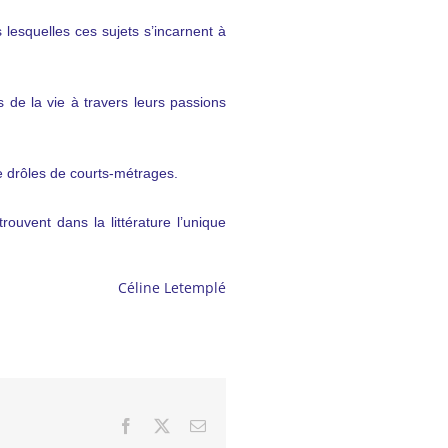
 lesquelles ces sujets s’incarnent à
s de la vie à travers leurs passions
e drôles de courts-métrages.
trouvent dans la littérature l’unique
Céline Letemplé
Facebook
X
Email