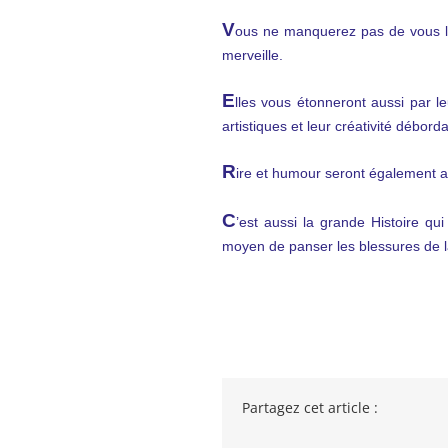
V
ous ne manquerez pas de vous lais
merveille.
E
lles vous étonneront aussi par le
artistiques et leur créativité débord
R
ire et humour seront également a
C
’est aussi la grande Histoire qui 
moyen de panser les blessures de 
Partagez cet article :