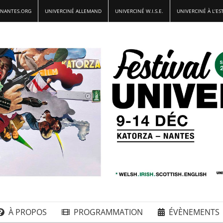
-NANTES.ORG
UNIVERCINÉ ALLEMAND
UNIVERCINÉ W.I.S.E.
UNIVERCINÉ À L’ES
À PROPOS
PROGRAMMATION
ÉVÈNEMENTS