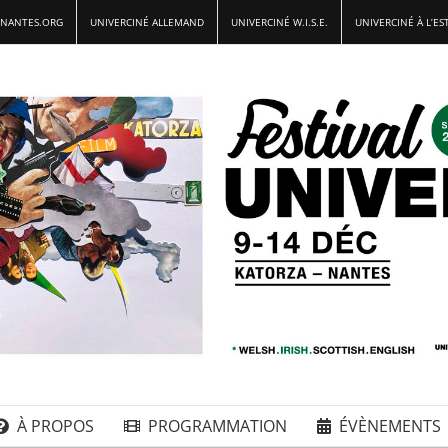
-NANTES.ORG
UNIVERCINÉ ALLEMAND
UNIVERCINÉ W.I.S.E.
UNIVERCINÉ À L’ES
À PROPOS
PROGRAMMATION
ÉVÈNEMENTS