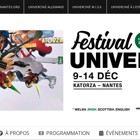
-NANTES.ORG
UNIVERCINÉ ALLEMAND
UNIVERCINÉ W.I.S.E.
UNIVERCINÉ À L’ES
À PROPOS
PROGRAMMATION
ÉVÈNEMENTS