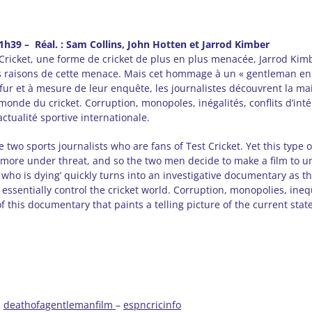
1h39 – Réal. : Sam Collins, John Hotten et Jarrod Kimber
t Cricket, une forme de cricket de plus en plus menacée, Jarrod Kim
s raisons de cette menace. Mais cet hommage à un « gentleman en 
fur et à mesure de leur enquête, les journalistes découvrent la m
monde du cricket. Corruption, monopoles, inégalités, conflits d’int
actualité sportive internationale.
 two sports journalists who are fans of Test Cricket. Yet this type 
 more under threat, and so the two men decide to make a film to un
who is dying’ quickly turns into an investigative documentary as th
 essentially control the cricket world. Corruption, monopolies, inequ
 this documentary that paints a telling picture of the current state
:
deathofagentlemanfilm
–
espncricinfo