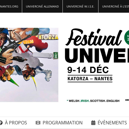
-NANTES.ORG
UNIVERCINÉ ALLEMAND
UNIVERCINÉ W.I.S.E.
UNIVERCINÉ À L’ES
À PROPOS
PROGRAMMATION
ÉVÈNEMENTS